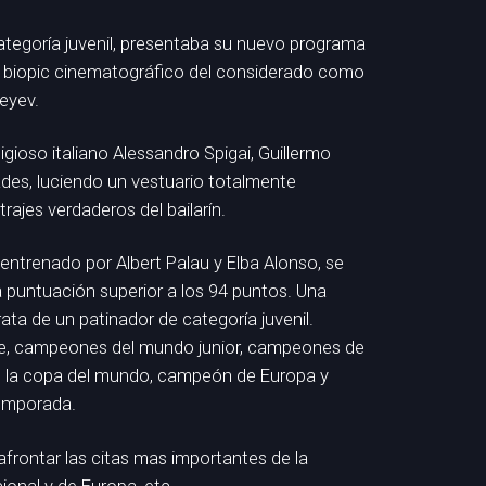
categoría juvenil, presentaba su nuevo programa
l biopic cinematográfico del considerado como
reyev.
gioso italiano Alessandro Spigai, Guillermo
ades, luciendo un vestuario totalmente
rajes verdaderos del bailarín.
 entrenado por Albert Palau y Elba Alonso, se
 puntuación superior a los 94 puntos. Una
ata de un patinador de categoría juvenil.
aje, campeones del mundo junior, campeones de
 la copa del mundo, campeón de Europa y
temporada.
frontar las citas mas importantes de la