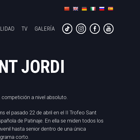
LIDAD
TV
GALERÍA
NT JORDI
a competición a nivel absoluto.
s el pasado 22 de abril en el II Trofeo Sant
spañola de Patinaje. En ella se miden todos los
uvenil hasta senior dentro de una única
ograma corto.