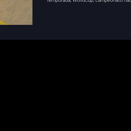
temporada, WorldCup, campeonato nacio