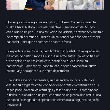
El joven prodigio del patinaje artístico, Guillermo Gómez Correas, ha
vuelto a hacer historia. Esta vez durante el Campeonato del Mundo
celebrado en Beijing. En una actuación inolvidable, ha revalidado su título
de campeón del mundo junior en China, consolidándose como el mejor
patinador junior que ha competido hasta la fecha.
La expectación era máxima, pero también la incertidumbre. Apenas un
día antes de partir rumbo a Beijing, Guillermo sufría una lesión tras un
fuerte golpe en un entrenamiento, generando dudas sobre su
participación. Tampoco ayudaba mucho la poca adaptación al nuevo
horario, viajando apenas 48h antes de competir.
Con todos esos condicionantes, se presentaba sobre la pista para
ejecutar su programa corto, donde evidenció falta de confianza en sus
saltos por el dolor en los aterrizajes y falló en uno de sus combinados
difíciles, que añadido a un pequeño error de los jueces al valorar la linea
de pasos, le relegaba por apenas dos decimas a la segunda posición
provisional.