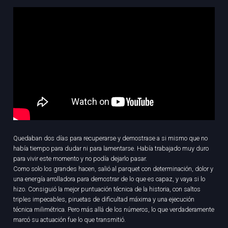
Quedaban dos días para recuperarse y demostrase a si mismo que no
había tiempo para dudar ni para lamentarse. Había trabajado muy duro
para vivir este momento y no podía dejarlo pasar.
Como solo los grandes hacen, salió al parquet con determinación, dolor y
una energía arrolladora para demostrar de lo que es capaz, y vaya si lo
hizo. Consiguió la mejor puntuación técnica de la historia, con saltos
triples impecables, piruetas de dificultad máxima y una ejecución
técnica milimétrica. Pero más allá de los números, lo que verdaderamente
marcó su actuación fue lo que transmitió.